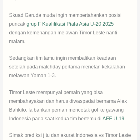
Skuad Garuda muda ingin mempertahankan posisi
puncak
grup F Kualifikasi Piala Asia U-20 2025
dengan kemenangan melawan Timor Leste nanti
malam.
Sedangkan tim tamu ingin membalikan keadaan
setelah pada matchday pertama menelan kekalahan
melawan Yaman 1-3.
Timor Leste mempunyai pemain yang bisa
membahayakan dan harus diwaspadai bernama Alex
Bahkito. Ia bahkan pernah mencetak gol ke gawang
Indonesia pada saat kedua tim bertemu di
AFF U-19
.
Simak prediksi jitu dan akurat Indonesia vs Timor Leste