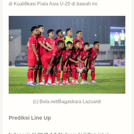
di Kualifikasi Piala Asia U-20 di bawah ini.
(c) Bola.net/Bagaskara Lazuardi
Prediksi Line Up