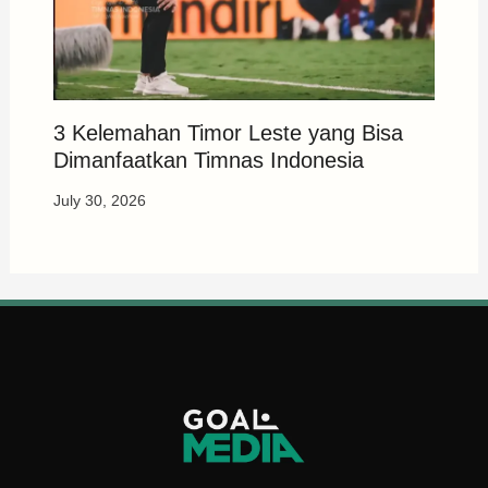
3 Kelemahan Timor Leste yang Bisa
Dimanfaatkan Timnas Indonesia
July 30, 2026