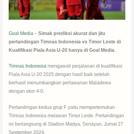
Goal Media
–
Simak prediksi akurat dan jitu
pertandingan Timnas Indonesia vs Timor Leste di
Kualifikasi Piala Asia U-20 hanya di Goal Media.
Timnas Indonesia
mengawali perjalanan di kualifikasi
Piala Asia U-20 2025 dengan hasil baik setelah
berhasil menumbangkan perlawanan Maladewa
dengan skor 4-0.
Pertandingan kedua grup F yaitu mempertemukan
Timnas Indonesia melawan Timor Leste. Pertandingan
ini berlangsung di Stadion Madya, Senayan, Jumat 27
September 2024.