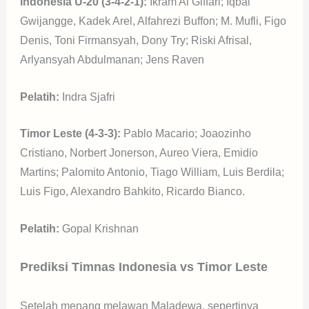
Indonesia U-20 (3-4-2-1):
Ikram Al Giffari; Iqbal
Gwijangge, Kadek Arel, Alfahrezi Buffon; M. Mufli, Figo
Denis, Toni Firmansyah, Dony Try; Riski Afrisal,
Arlyansyah Abdulmanan; Jens Raven
Pelatih:
Indra Sjafri
Timor Leste (4-3-3):
Pablo Macario; Joaozinho
Cristiano, Norbert Jonerson, Aureo Viera, Emidio
Martins; Palomito Antonio, Tiago William, Luis Berdila;
Luis Figo, Alexandro Bahkito, Ricardo Bianco.
Pelatih:
Gopal Krishnan
Prediksi Timnas Indonesia vs Timor Leste
Setelah menang melawan Maladewa, sepertinya