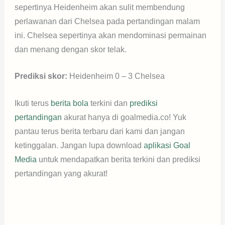
sepertinya Heidenheim akan sulit membendung
perlawanan dari Chelsea pada pertandingan malam
ini. Chelsea sepertinya akan mendominasi permainan
dan menang dengan skor telak.
Prediksi skor:
Heidenheim 0 – 3 Chelsea
Ikuti terus
berita bola
terkini dan
prediksi
pertandingan
akurat hanya di goalmedia.co! Yuk
pantau terus berita terbaru dari kami dan jangan
ketinggalan. Jangan lupa download
aplikasi Goal
Media
untuk mendapatkan berita terkini dan prediksi
pertandingan yang akurat!