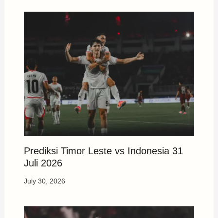
Prediksi Timor Leste vs Indonesia 31
Juli 2026
July 30, 2026