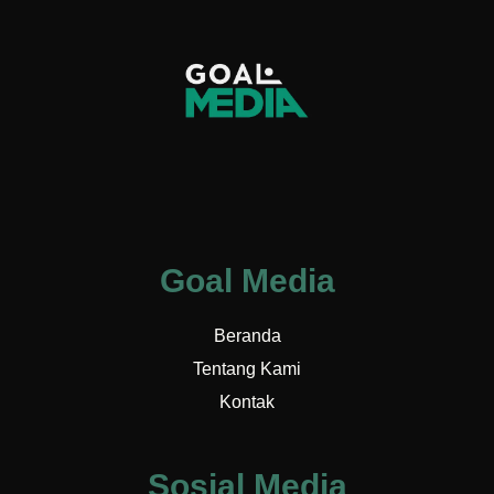
Goal Media
Beranda
Tentang Kami
Kontak
Sosial Media