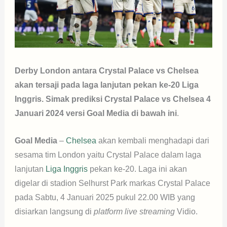
Derby London antara Crystal Palace vs Chelsea
akan tersaji pada laga lanjutan pekan ke-20 Liga
Inggris. Simak prediksi Crystal Palace vs Chelsea 4
Januari 2024 versi Goal Media di bawah ini
.
Goal Media
–
Chelsea
akan kembali menghadapi dari
sesama tim London yaitu Crystal Palace dalam laga
lanjutan
Liga Inggris
pekan ke-20. Laga ini akan
digelar di stadion Selhurst Park markas Crystal Palace
pada Sabtu, 4 Januari 2025 pukul 22.00 WIB yang
disiarkan langsung di
platform live streaming
Vidio.