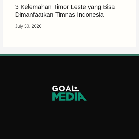
3 Kelemahan Timor Leste yang Bisa
Dimanfaatkan Timnas Indonesia
July 30, 2026