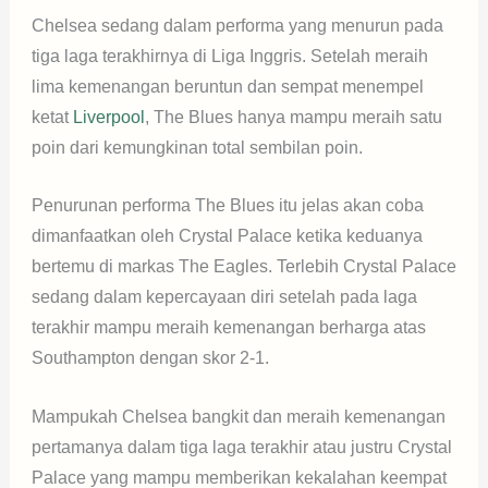
Chelsea sedang dalam performa yang menurun pada
tiga laga terakhirnya di Liga Inggris. Setelah meraih
lima kemenangan beruntun dan sempat menempel
ketat
Liverpool
, The Blues hanya mampu meraih satu
poin dari kemungkinan total sembilan poin.
Penurunan performa The Blues itu jelas akan coba
dimanfaatkan oleh Crystal Palace ketika keduanya
bertemu di markas The Eagles. Terlebih Crystal Palace
sedang dalam kepercayaan diri setelah pada laga
terakhir mampu meraih kemenangan berharga atas
Southampton dengan skor 2-1.
Mampukah Chelsea bangkit dan meraih kemenangan
pertamanya dalam tiga laga terakhir atau justru Crystal
Palace yang mampu memberikan kekalahan keempat