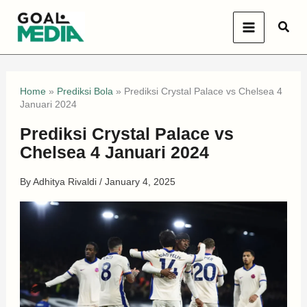
Skip
Sear
to
content
Home
»
Prediksi Bola
»
Prediksi Crystal Palace vs Chelsea 4
Januari 2024
Prediksi Crystal Palace vs
Chelsea 4 Januari 2024
By
Adhitya Rivaldi
/
January 4, 2025