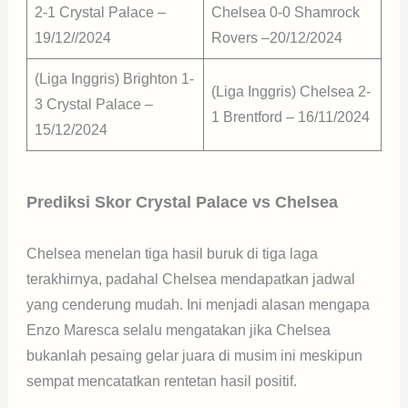
2-1 Crystal Palace –
Chelsea 0-0 Shamrock
19/12//2024
Rovers –20/12/2024
(Liga Inggris) Brighton 1-
(Liga Inggris) Chelsea 2-
3 Crystal Palace –
1 Brentford – 16/11/2024
15/12/2024
Prediksi Skor Crystal Palace vs Chelsea
Chelsea menelan tiga hasil buruk di tiga laga
terakhirnya, padahal Chelsea mendapatkan jadwal
yang cenderung mudah. Ini menjadi alasan mengapa
Enzo Maresca selalu mengatakan jika Chelsea
bukanlah pesaing gelar juara di musim ini meskipun
sempat mencatatkan rentetan hasil positif.