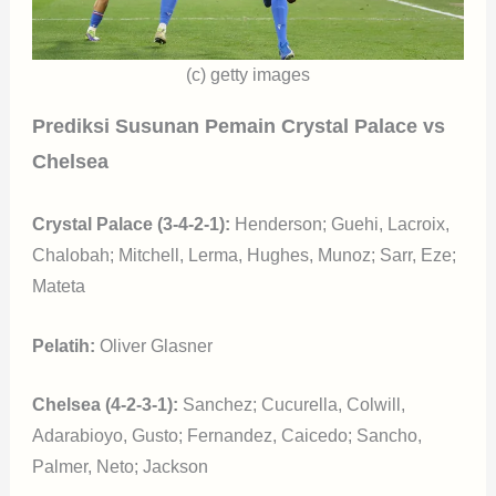
(c) getty images
Prediksi Susunan Pemain Crystal Palace vs
Chelsea
Crystal Palace (3-4-2-1):
Henderson; Guehi, Lacroix,
Chalobah; Mitchell, Lerma, Hughes, Munoz; Sarr, Eze;
Mateta
Pelatih:
Oliver Glasner
Chelsea (4-2-3-1):
Sanchez; Cucurella, Colwill,
Adarabioyo, Gusto; Fernandez, Caicedo; Sancho,
Palmer, Neto; Jackson