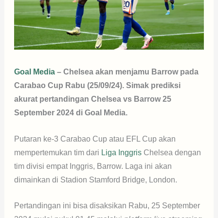
Goal Media
– Chelsea akan menjamu Barrow pada
Carabao Cup Rabu (25/09/24). Simak prediksi
akurat pertandingan Chelsea vs Barrow 25
September 2024 di Goal Media.
Putaran ke-3 Carabao Cup atau EFL Cup akan
mempertemukan tim dari
Liga Inggris
Chelsea dengan
tim divisi empat Inggris, Barrow. Laga ini akan
dimainkan di Stadion Stamford Bridge, London.
Pertandingan ini bisa disaksikan Rabu, 25 September