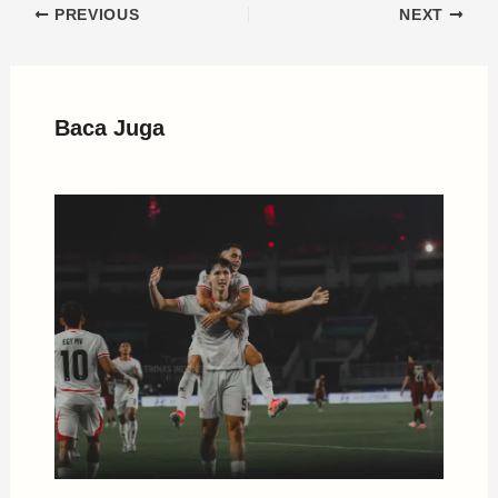
PREVIOUS
NEXT
Baca Juga