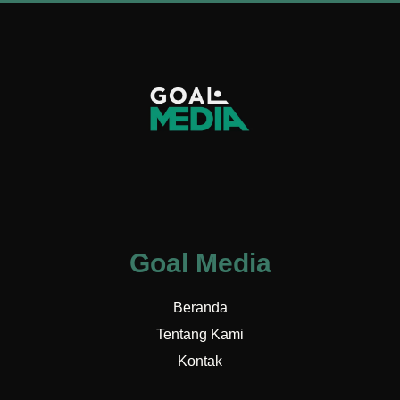
Goal Media
Beranda
Tentang Kami
Kontak