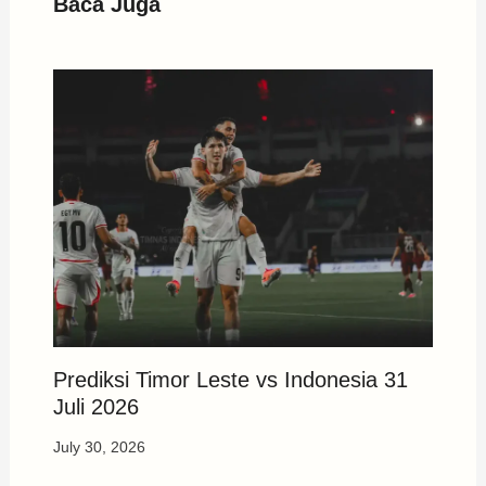
Baca Juga
Prediksi Timor Leste vs Indonesia 31
Juli 2026
July 30, 2026