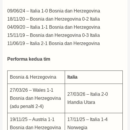
09/06/24 – Italia 1-0 Bosnia dan Herzegovina
18/11/20 – Bosnia dan Herzegovina 0-2 Italia
04/09/20 – Italia 1-1 Bosnia dan Herzegovina
15/11/19 – Bosnia dan Herzegovina 0-3 Italia
11/06/19 – Italia 2-1 Bosnia dan Herzegovina
Performa kedua tim
Bosnia & Herzegovina
Italia
27/03/26 – Wales 1-1
27/03/26 – Italia 2-0
Bosnia dan Herzegovina
Irlandia Utara
(adu penalti 2-4)
19/11/25 – Austria 1-1
17/11/25 – Italia 1-4
Bosnia dan Herzegovina
Norwegia