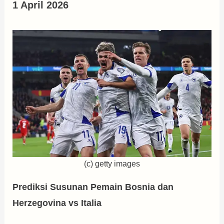
1 April 2026
(c) getty images
Prediksi Susunan Pemain Bosnia dan
Herzegovina vs Italia