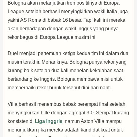
Bologna akan melanjutkan tren positifnya di Europa
League setelah berhasil menyingkirkan wakil Italia juga
yakni AS Roma di babak 16 besar. Tapi kali ini mereka
akan berhadapan dengan wakil Inggris yang punya
rekor bagus di Europa League musim ini.
Duel menjadi pertemuan ketiga kedua tim ini dalam dua
musim terakhir. Menariknya, Bologna punya rekor yang
kurang baik setelah dua kali menelan kekalahan saat
bertandang ke Inggris. Bologna membawa misi untuk
memperbaiki rekor buruk tersebut dini hari nanti.
Villa berhasil menembus babak perempat final setelah
menyingkirkan Lille dengan agregat 3-0. Sempat kurang
konsisten di
Liga Inggris
, namun Aston Villa mampu
menunjukkan jika mereka adalah kandidat kuat untuk