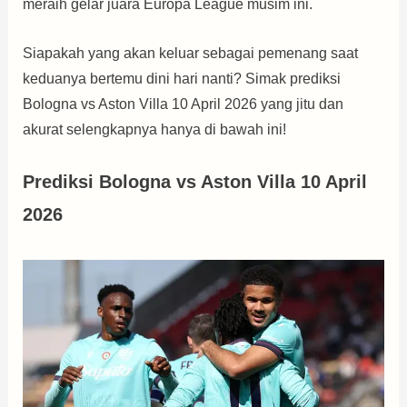
meraih gelar juara Europa League musim ini.
Siapakah yang akan keluar sebagai pemenang saat
keduanya bertemu dini hari nanti? Simak prediksi
Bologna vs Aston Villa 10 April 2026 yang jitu dan
akurat selengkapnya hanya di bawah ini!
Prediksi Bologna vs Aston Villa 10 April
2026