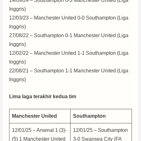
14/09/24 – Southampton 0-3 Manchester United (Liga
Inggris)
12/03/23 – Manchester United 0-0 Southampton (Liga
Inggris)
27/08/22 – Southampton 0-1 Manchester United (Liga
Inggris)
12/02/22 – Manchester United 1-1 Southampton (Liga
Inggris)
22/08/21 – Southampton 1-1 Manchester United (Liga
Inggris)
Lima laga terakhir kedua tim
Manchester United
Southampton
12/01/25 – Arsenal 1 (3)-
12/01/25 – Southampton
(5) 1 Manchester United
3-0 Swansea City (FA