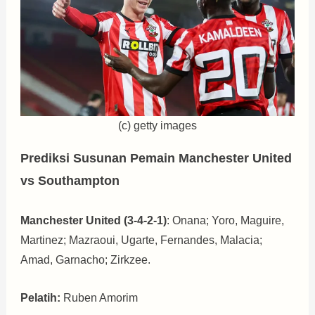
(c) getty images
Prediksi Susunan Pemain Manchester United
vs Southampton
Manchester United (3-4-2-1)
: Onana; Yoro, Maguire,
Martinez; Mazraoui, Ugarte, Fernandes, Malacia;
Amad, Garnacho; Zirkzee.
Pelatih:
Ruben Amorim