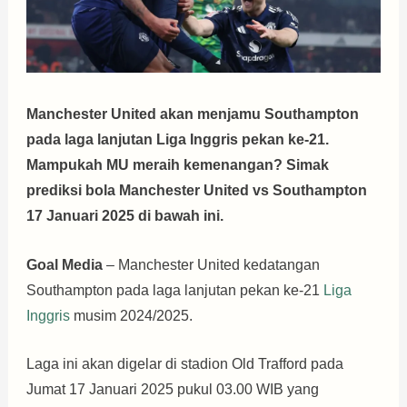
Manchester United akan menjamu Southampton
pada laga lanjutan Liga Inggris pekan ke-21.
Mampukah MU meraih kemenangan? Simak
prediksi bola Manchester United vs Southampton
17 Januari 2025 di bawah ini.
Goal Media
– Manchester United kedatangan
Southampton pada laga lanjutan pekan ke-21
Liga
Inggris
musim 2024/2025.
Laga ini akan digelar di stadion Old Trafford pada
Jumat 17 Januari 2025 pukul 03.00 WIB yang