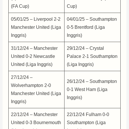
(FA Cup)
Cup)
05/01/25 – Liverpool 2-2
04/01/25 – Southampton
Manchester United (Liga
0-5 Brentford (Liga
Inggris)
Inggris)
31/12/24 – Manchester
29/12/24 – Crystal
United 0-2 Newcastle
Palace 2-1 Southampton
United (Liga Inggris)
(Liga Inggris)
27/12/24 –
26/12/24 – Southampton
Wolverhampton 2-0
0-1 West Ham (Liga
Manchester United (Liga
Inggris)
Inggris)
22/12/24 – Manchester
22/12/24 Fulham 0-0
United 0-3 Bournemouth
Southampton (Liga