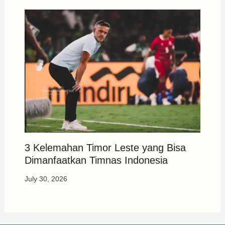
3 Kelemahan Timor Leste yang Bisa
Dimanfaatkan Timnas Indonesia
July 30, 2026