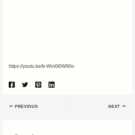
https://youtu.be/b-Wm0t0W90o
PREVIOUS
NEXT