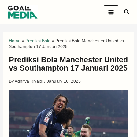
Skip
Sear
to
content
Home
»
Prediksi Bola
»
Prediksi Bola Manchester United vs
Southampton 17 Januari 2025
Prediksi Bola Manchester United
vs Southampton 17 Januari 2025
By
Adhitya Rivaldi
/
January 16, 2025