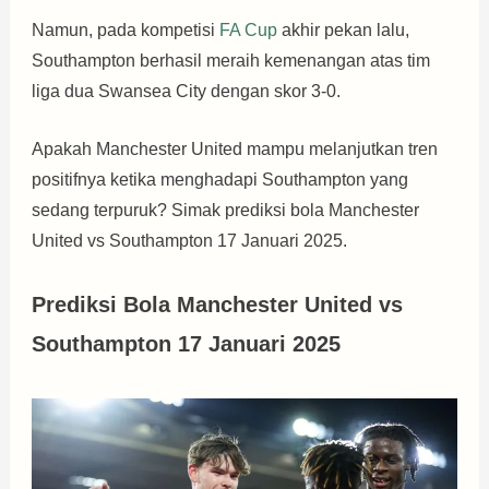
Namun, pada kompetisi
FA Cup
akhir pekan lalu,
Southampton berhasil meraih kemenangan atas tim
liga dua Swansea City dengan skor 3-0.
Apakah Manchester United mampu melanjutkan tren
positifnya ketika menghadapi Southampton yang
sedang terpuruk? Simak prediksi bola Manchester
United vs Southampton 17 Januari 2025.
Prediksi Bola Manchester United vs
Southampton 17 Januari 2025