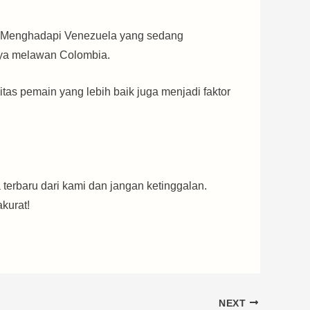
ya. Menghadapi Venezuela yang sedang
rnya melawan Colombia.
as pemain yang lebih baik juga menjadi faktor
 terbaru dari kami dan jangan ketinggalan.
kurat!
NEXT