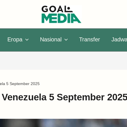
Eropa
Nasional
Transfer
Jadwa
uela 5 September 2025
s Venezuela 5 September 202