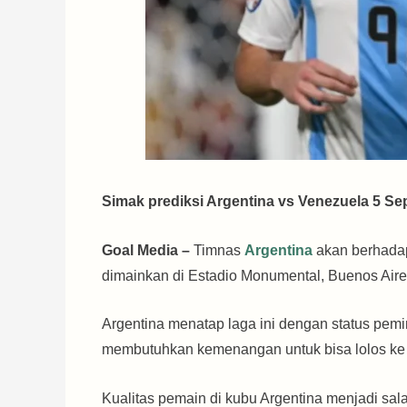
Simak prediksi Argentina vs Venezuela 5 S
Goal Media –
Timnas
Argentina
akan berhada
dimainkan di Estadio Monumental, Buenos Aire
Argentina menatap laga ini dengan status pemi
membutuhkan kemenangan untuk bisa lolos ke 
Kualitas pemain di kubu Argentina menjadi sala