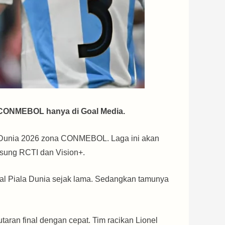
na CONMEBOL hanya di Goal Media.
a Dunia 2026 zona CONMEBOL. Laga ini akan
gsung RCTI dan Vision+.
nal Piala Dunia sejak lama. Sedangkan tamunya
taran final dengan cepat. Tim racikan Lionel