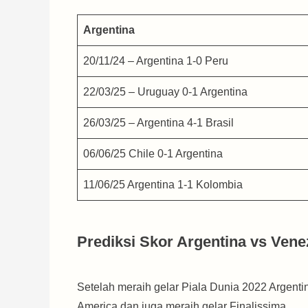
Argentina
20/11/24 – Argentina 1-0 Peru
22/03/25 – Uruguay 0-1 Argentina
26/03/25 – Argentina 4-1 Brasil
06/06/25 Chile 0-1 Argentina
11/06/25 Argentina 1-1 Kolombia
Prediksi Skor Argentina vs Vene
Setelah meraih gelar Piala Dunia 2022 Argenti
America dan juga meraih gelar Finalissima.