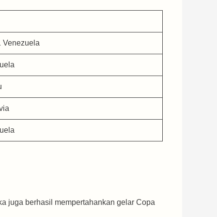
-1 Venezuela
uela
u
via
uela
reka juga berhasil mempertahankan gelar Copa