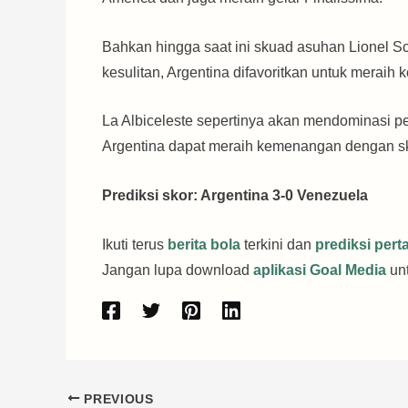
Bahkan hingga saat ini skuad asuhan Lionel Sc
kesulitan, Argentina difavoritkan untuk mera
La Albiceleste sepertinya akan mendominasi pe
Argentina dapat meraih kemenangan dengan sk
Prediksi skor: Argentina 3-0 Venezuela
Ikuti terus
berita bola
terkini dan
prediksi per
Jangan lupa download
aplikasi Goal Media
unt
PREVIOUS