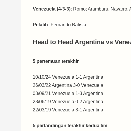
Venezuela (4-3-3):
Romo; Aramburu, Navarro, An
Pelatih:
Fernando Batista
Head to Head Argentina vs Vene
5 pertemuan terakhir
10/10/24 Venezuela 1-1 Argentina
26/03/22 Argentina 3-0 Venezuela
03/09/21 Venezuela 1-3 Argentina
28/06/19 Venezuela 0-2 Argentina
22/03/19 Venezuela 3-1 Argentina
5 pertandingan terakhir kedua tim