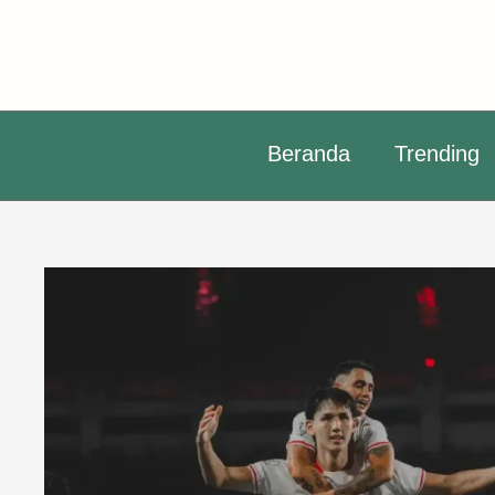
Skip
to
content
Beranda
Trending