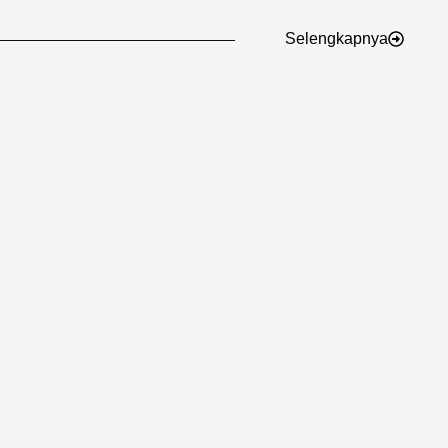
Selengkapnya