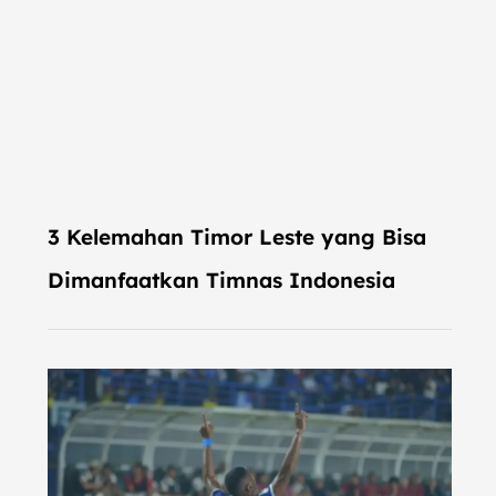
3 Kelemahan Timor Leste yang Bisa
Dimanfaatkan Timnas Indonesia