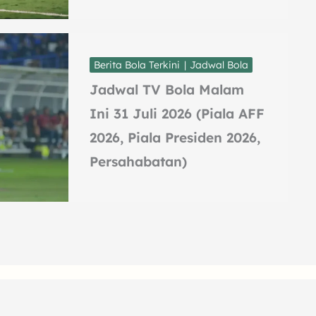
Berita Bola Terkini
Jadwal Bola
Jadwal TV Bola Malam
Ini 31 Juli 2026 (Piala AFF
2026, Piala Presiden 2026,
Persahabatan)