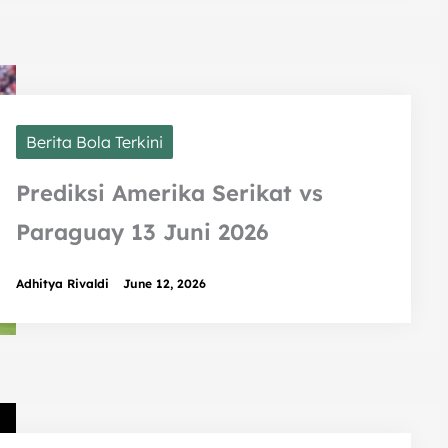
Berita Bola Terkini
Prediksi Amerika Serikat vs
Paraguay 13 Juni 2026
Adhitya Rivaldi
June 12, 2026