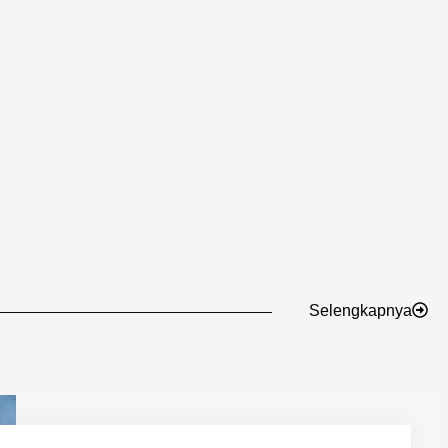
Selengkapnya