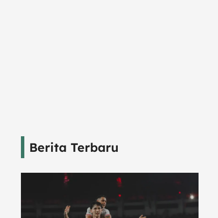
Berita Terbaru