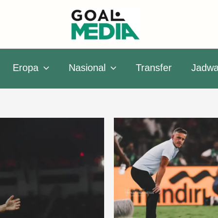
Eropa
Nasional
Transfer
Jadwa