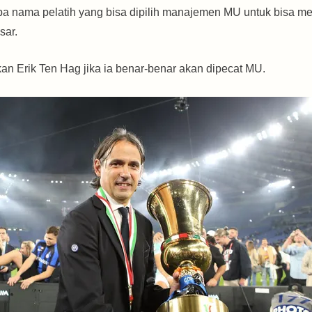
apa nama pelatih yang bisa dipilih manajemen MU untuk bisa 
sar.
kan Erik Ten Hag jika ia benar-benar akan dipecat MU.