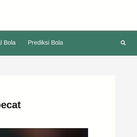
Searc
l Bola
Prediksi Bola
pecat