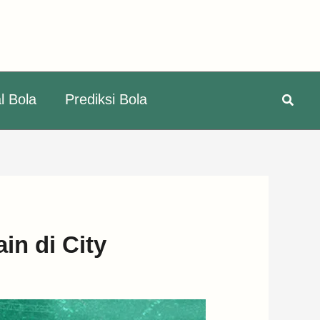
Searc
l Bola
Prediksi Bola
n di City