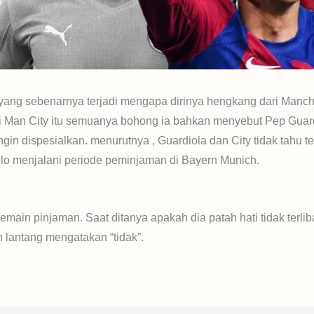
ang sebenarnya terjadi mengapa dirinya hengkang dari Manchest
si Man City itu semuanya bohong ia bahkan menyebut Pep Gua
ngin dispesialkan. menurutnya , Guardiola dan City tidak tahu t
celo menjalani periode peminjaman di Bayern Munich.
main pinjaman. Saat ditanya apakah dia patah hati tidak terli
 lantang mengatakan “tidak”.