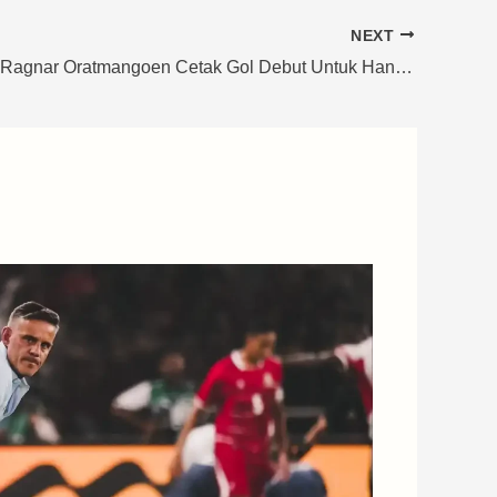
NEXT
Jay Idzes & Ragnar Oratmangoen Cetak Gol Debut Untuk Hancurkan Vietnam