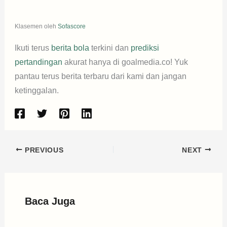
Klasemen oleh
Sofascore
Ikuti terus
berita bola
terkini dan
prediksi
pertandingan
akurat hanya di goalmedia.co! Yuk
pantau terus berita terbaru dari kami dan jangan
ketinggalan.
PREVIOUS
NEXT
Baca Juga