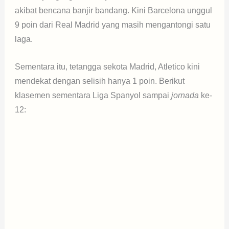
akibat bencana banjir bandang. Kini Barcelona unggul
9 poin dari Real Madrid yang masih mengantongi satu
laga.
Sementara itu, tetangga sekota Madrid, Atletico kini
mendekat dengan selisih hanya 1 poin. Berikut
klasemen sementara Liga Spanyol sampai
jornada
ke-
12: