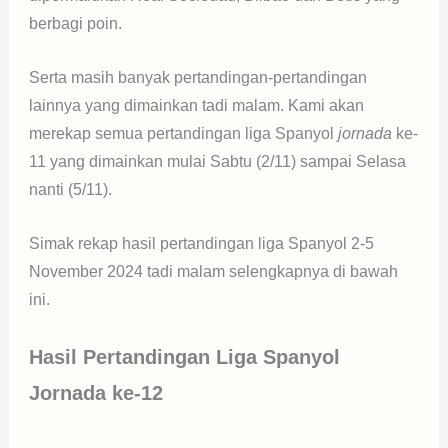
berbagi poin.
Serta masih banyak pertandingan-pertandingan
lainnya yang dimainkan tadi malam. Kami akan
merekap semua pertandingan liga Spanyol
jornada
ke-
11 yang dimainkan mulai Sabtu (2/11) sampai Selasa
nanti (5/11).
Simak rekap hasil pertandingan liga Spanyol 2-5
November 2024 tadi malam selengkapnya di bawah
ini.
Hasil Pertandingan Liga Spanyol
Jornada ke-12