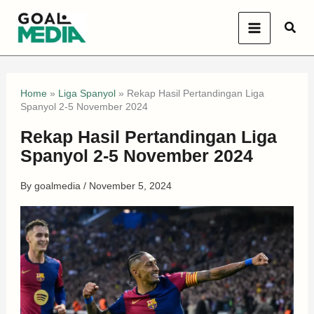
Skip
Sear
to
content
Home
»
Liga Spanyol
»
Rekap Hasil Pertandingan Liga
Spanyol 2-5 November 2024
Rekap Hasil Pertandingan Liga
Spanyol 2-5 November 2024
By
goalmedia
/
November 5, 2024