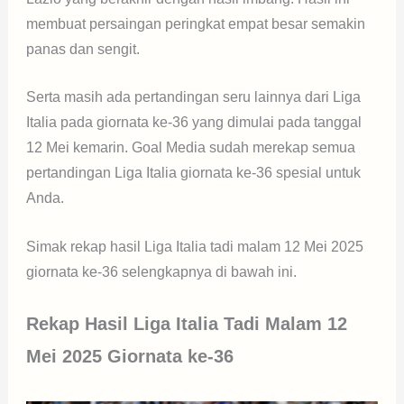
membuat persaingan peringkat empat besar semakin
panas dan sengit.
Serta masih ada pertandingan seru lainnya dari Liga
Italia pada giornata ke-36 yang dimulai pada tanggal
12 Mei kemarin. Goal Media sudah merekap semua
pertandingan Liga Italia giornata ke-36 spesial untuk
Anda.
Simak rekap hasil Liga Italia tadi malam 12 Mei 2025
giornata ke-36 selengkapnya di bawah ini.
Rekap Hasil Liga Italia Tadi Malam 12
Mei 2025 Giornata ke-36