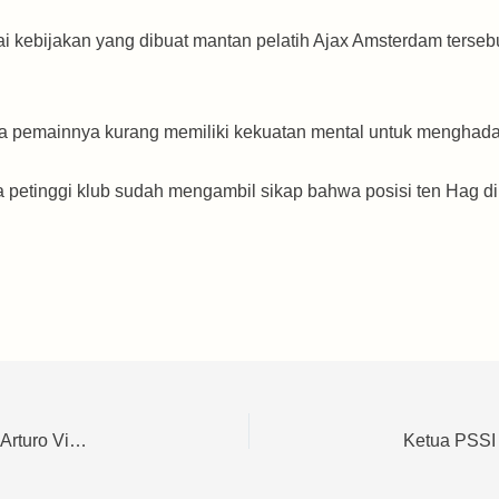
i kebijakan yang dibuat mantan pelatih Ajax Amsterdam terseb
ara pemainnya kurang memiliki kekuatan mental untuk menghad
a petinggi klub sudah mengambil sikap bahwa posisi ten Hag di
‘Orang Botak Memang Ruwet’ – Erik Ten Hag Diolok Arturo Vidal Karena Remehkan Cristiano Ronaldo