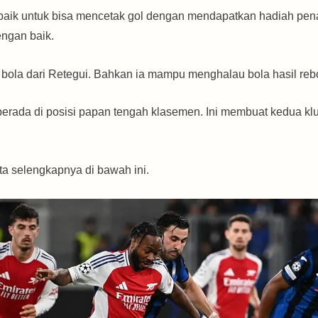
aik untuk bisa mencetak gol dengan mendapatkan hadiah penal
ngan baik.
ola dari Retegui. Bahkan ia mampu menghalau bola hasil rebo
berada di posisi papan tengah klasemen. Ini membuat kedua kl
ta selengkapnya di bawah ini.