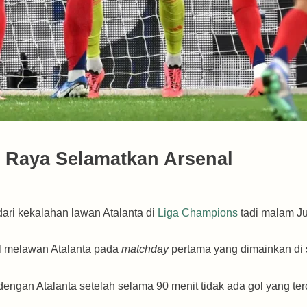
 Raya Selamatkan Arsenal
ari kekalahan lawan Atalanta di
Liga Champions
tadi malam Ju
 melawan Atalanta pada
matchday
pertama yang dimainkan di 
dengan Atalanta setelah selama 90 menit tidak ada gol yang terc