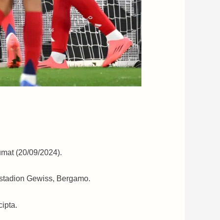
mat (20/09/2024).
stadion Gewiss, Bergamo.
ipta.