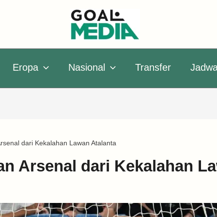
Eropa
Nasional
Transfer
Jadwa
rsenal dari Kekalahan Lawan Atalanta
n Arsenal dari Kekalahan La