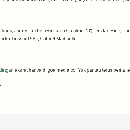
aes, Jurrien Timber (Riccardo Calafiori 73′); Declan Rice, Th
dro Trossard 58′), Gabriel Martinelli
ndingan
akurat hanya di goalmedia.co! Yuk pantau terus berita t
M