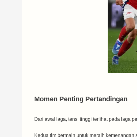
Momen Penting Pertandingan
Dari awal laga, tensi tinggi terlihat pada laga
Kedua tim bermain untuk meraih kemenangan s