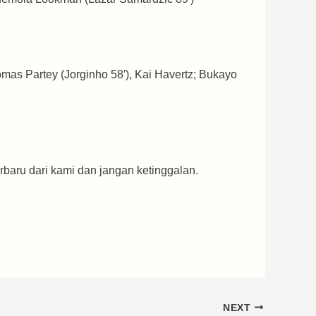
omas Partey (Jorginho 58′), Kai Havertz; Bukayo
erbaru dari kami dan jangan ketinggalan.
NEXT