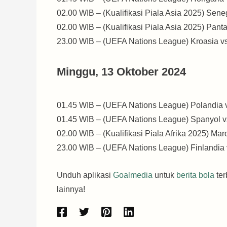
02.00 WIB – (Kualifikasi Piala Asia 2025) Sene
02.00 WIB – (Kualifikasi Piala Asia 2025) Pant
23.00 WIB – (UEFA Nations League) Kroasia vs
Minggu, 13 Oktober 2024
01.45 WIB – (UEFA Nations League) Polandia v
01.45 WIB – (UEFA Nations League) Spanyol v
02.00 WIB – (Kualifikasi Piala Afrika 2025) Ma
23.00 WIB – (UEFA Nations League) Finlandia v
Unduh aplikasi
Goalmedia
untuk
berita bola
ter
lainnya!