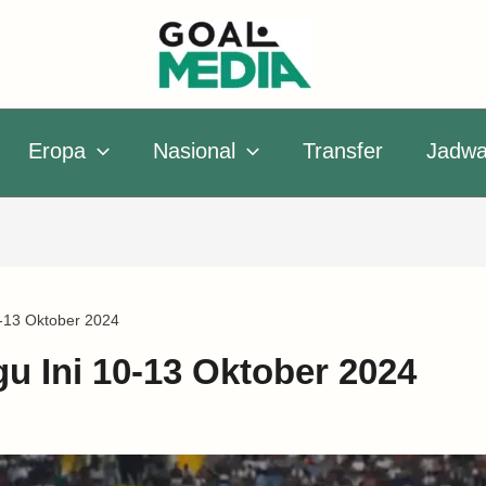
Eropa
Nasional
Transfer
Jadwa
0-13 Oktober 2024
u Ini 10-13 Oktober 2024