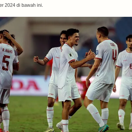
er 2024 di bawah ini.