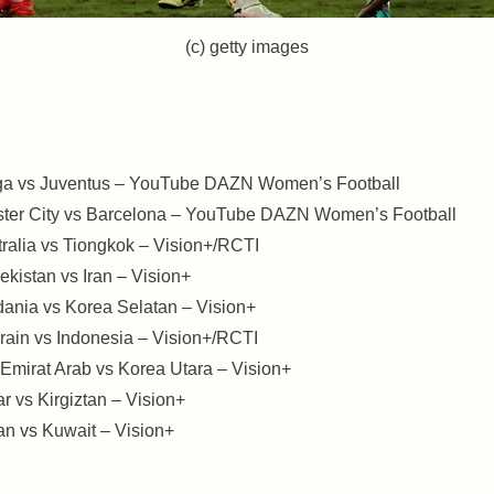
(c) getty images
nga vs Juventus – YouTube DAZN Women’s Football
ter City vs Barcelona – YouTube DAZN Women’s Football
tralia vs Tiongkok – Vision+/RCTI
ekistan vs Iran – Vision+
dania vs Korea Selatan – Vision+
hrain vs Indonesia – Vision+/RCTI
 Emirat Arab vs Korea Utara – Vision+
r vs Kirgiztan – Vision+
an vs Kuwait – Vision+