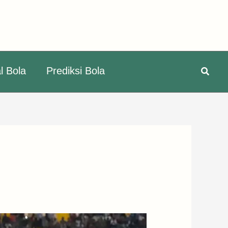
Searc
l Bola
Prediksi Bola