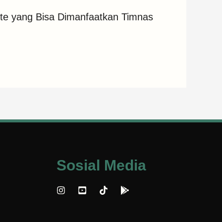
te yang Bisa Dimanfaatkan Timnas
Sosial Media