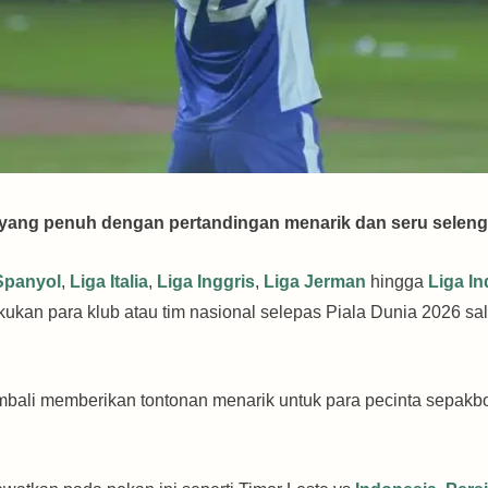
26 yang penuh dengan pertandingan menarik dan seru selen
Spanyol
,
Liga Italia
,
Liga Inggris
,
Liga Jerman
hingga
Liga I
kukan para klub atau tim nasional selepas Piala Dunia 2026 s
bali memberikan tontonan menarik untuk para pecinta sepakbol