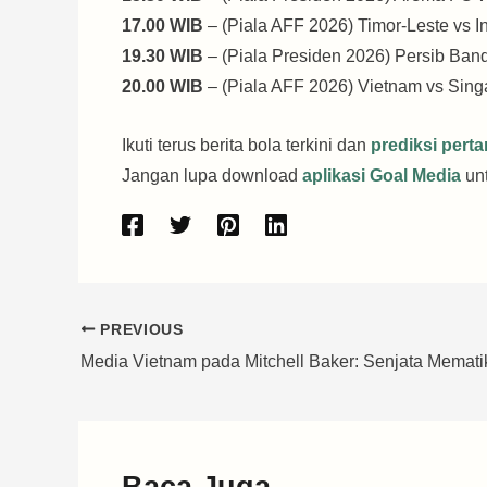
17.00 WIB
– (Piala AFF 2026) Timor-Leste vs 
19.30 WIB
– (Piala Presiden 2026) Persib Ban
20.00 WIB
– (Piala AFF 2026) Vietnam vs Sing
Ikuti terus berita bola terkini dan
prediksi pert
Jangan lupa download
aplikasi Goal Media
unt
PREVIOUS
Baca Juga