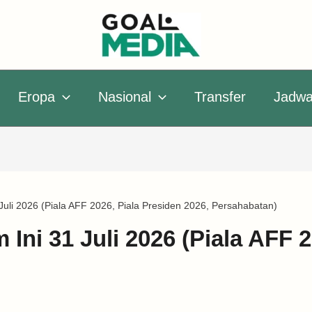
Eropa
Nasional
Transfer
Jadwa
Juli 2026 (Piala AFF 2026, Piala Presiden 2026, Persahabatan)
Ini 31 Juli 2026 (Piala AFF 2