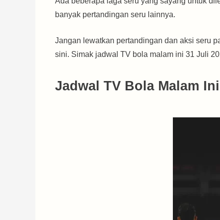
Ada beberapa laga seru yang sayang untuk dile
banyak pertandingan seru lainnya.
Jangan lewatkan pertandingan dan aksi seru p
sini. Simak jadwal TV bola malam ini 31 Juli 2
Jadwal TV Bola Malam Ini 