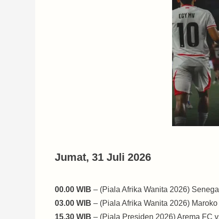
Jumat, 31 Juli 2026
00.00 WIB
– (Piala Afrika Wanita 2026) Senega
03.00 WIB
– (Piala Afrika Wanita 2026) Maroko 
15.30 WIB
– (Piala Presiden 2026) Arema FC v