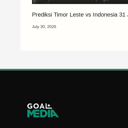
Prediksi Timor Leste vs Indonesia 31 
July 30, 2026