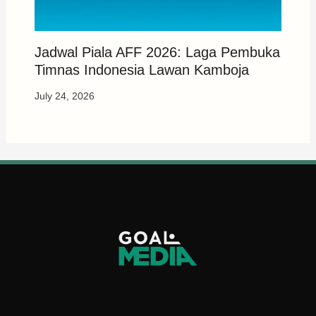
Jadwal Piala AFF 2026: Laga Pembuka
Timnas Indonesia Lawan Kamboja
July 24, 2026