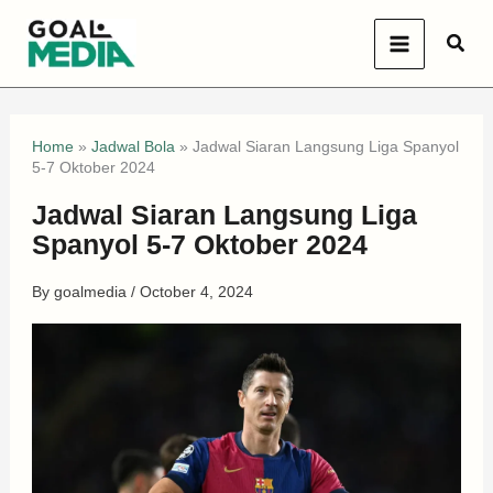
Skip
Sear
to
content
Home
»
Jadwal Bola
»
Jadwal Siaran Langsung Liga Spanyol
5-7 Oktober 2024
Jadwal Siaran Langsung Liga
Spanyol 5-7 Oktober 2024
By
goalmedia
/
October 4, 2024