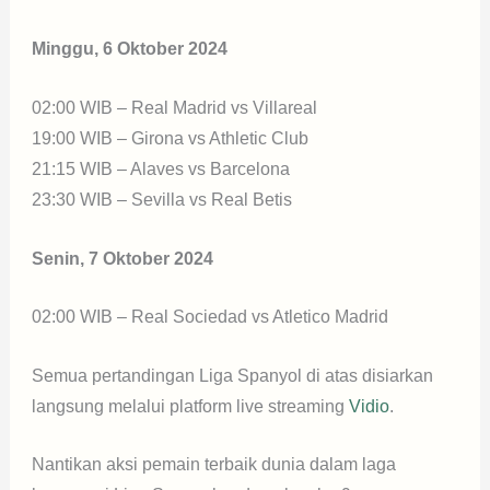
Minggu, 6 Oktober 2024
02:00 WIB – Real Madrid vs Villareal
19:00 WIB – Girona vs Athletic Club
21:15 WIB – Alaves vs Barcelona
23:30 WIB – Sevilla vs Real Betis
Senin, 7 Oktober 2024
02:00 WIB – Real Sociedad vs Atletico Madrid
Semua pertandingan Liga Spanyol di atas disiarkan
langsung melalui platform live streaming
Vidio
.
Nantikan aksi pemain terbaik dunia dalam laga