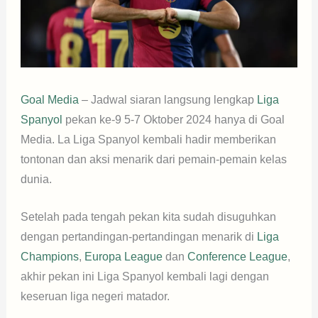
Goal Media
– Jadwal siaran langsung lengkap
Liga
Spanyol
pekan ke-9 5-7 Oktober 2024 hanya di Goal
Media. La Liga Spanyol kembali hadir memberikan
tontonan dan aksi menarik dari pemain-pemain kelas
dunia.
Setelah pada tengah pekan kita sudah disuguhkan
dengan pertandingan-pertandingan menarik di
Liga
Champions
,
Europa League
dan
Conference League
,
akhir pekan ini Liga Spanyol kembali lagi dengan
keseruan liga negeri matador.