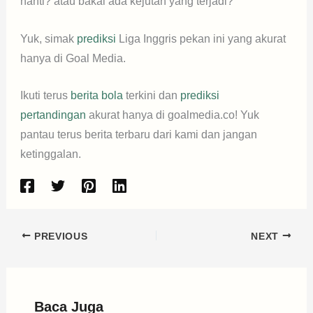
nanti? atau bakal ada kejutan yang terjadi?
Yuk, simak
prediksi
Liga Inggris pekan ini yang akurat
hanya di Goal Media.
Ikuti terus
berita bola
terkini dan
prediksi
pertandingan
akurat hanya di goalmedia.co! Yuk
pantau terus berita terbaru dari kami dan jangan
ketinggalan.
PREVIOUS
NEXT
Baca Juga