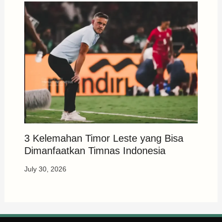
3 Kelemahan Timor Leste yang Bisa
Dimanfaatkan Timnas Indonesia
July 30, 2026