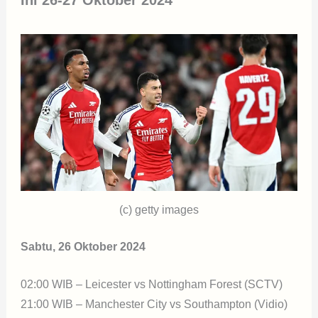
(c) getty images
Sabtu, 26 Oktober 2024
02:00 WIB – Leicester vs Nottingham Forest (SCTV)
21:00 WIB – Manchester City vs Southampton (Vidio)