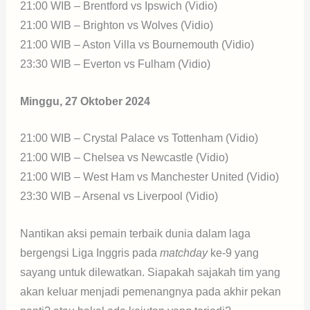
21:00 WIB – Brentford vs Ipswich (Vidio)
21:00 WIB – Brighton vs Wolves (Vidio)
21:00 WIB – Aston Villa vs Bournemouth (Vidio)
23:30 WIB – Everton vs Fulham (Vidio)
Minggu, 27 Oktober 2024
21:00 WIB – Crystal Palace vs Tottenham (Vidio)
21:00 WIB – Chelsea vs Newcastle (Vidio)
21:00 WIB – West Ham vs Manchester United (Vidio)
23:30 WIB – Arsenal vs Liverpool (Vidio)
Nantikan aksi pemain terbaik dunia dalam laga
bergengsi Liga Inggris pada
matchday
ke-9 yang
sayang untuk dilewatkan. Siapakah sajakah tim yang
akan keluar menjadi pemenangnya pada akhir pekan