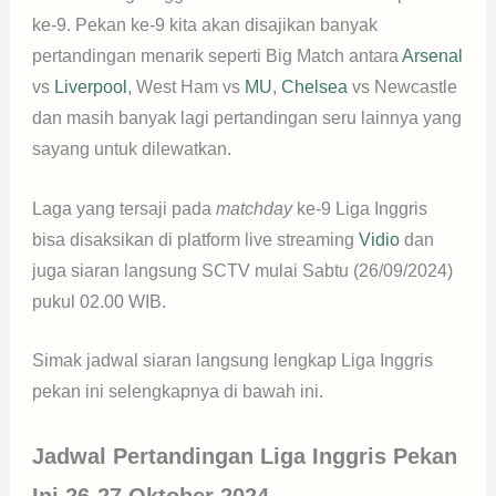
ke-9. Pekan ke-9 kita akan disajikan banyak
pertandingan menarik seperti Big Match antara
Arsenal
vs
Liverpool
, West Ham vs
MU
,
Chelsea
vs Newcastle
dan masih banyak lagi pertandingan seru lainnya yang
sayang untuk dilewatkan.
Laga yang tersaji pada
matchday
ke-9 Liga Inggris
bisa disaksikan di platform live streaming
Vidio
dan
juga siaran langsung SCTV mulai Sabtu (26/09/2024)
pukul 02.00 WIB.
Simak jadwal siaran langsung lengkap Liga Inggris
pekan ini selengkapnya di bawah ini.
Jadwal Pertandingan Liga Inggris Pekan
Ini 26-27 Oktober 2024