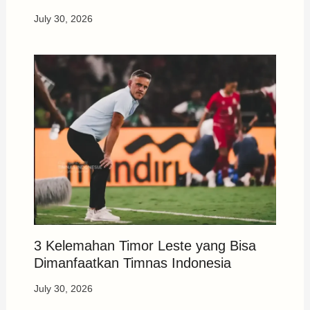
July 30, 2026
3 Kelemahan Timor Leste yang Bisa
Dimanfaatkan Timnas Indonesia
July 30, 2026