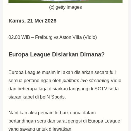
(c) getty images
Kamis, 21 Mei 2026
02.00 WIB – Freiburg vs Aston Villa (Vidio)
Europa League Disiarkan Dimana?
Europa League musim ini akan disiarkan secara full
semua pertandingan oleh
platform live streaming
Vidio
dan beberapa laga disiarkan langsung di SCTV serta
siaran kabel di beIN Sports.
Nantikan aksi pemain terbaik dunia dalam
pertandingan seru dan sarat gengsi di Europa League
yang sayang untuk dilewatkan.