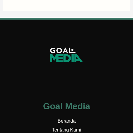
Goal Media
Beranda
Tentang Kami