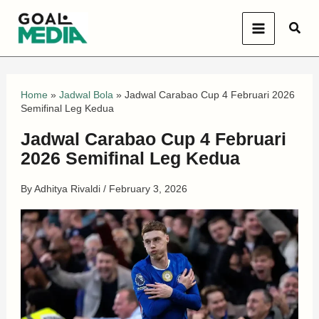
Skip
Sear
to
content
Home
»
Jadwal Bola
»
Jadwal Carabao Cup 4 Februari 2026
Semifinal Leg Kedua
Jadwal Carabao Cup 4 Februari
2026 Semifinal Leg Kedua
By
Adhitya Rivaldi
/
February 3, 2026