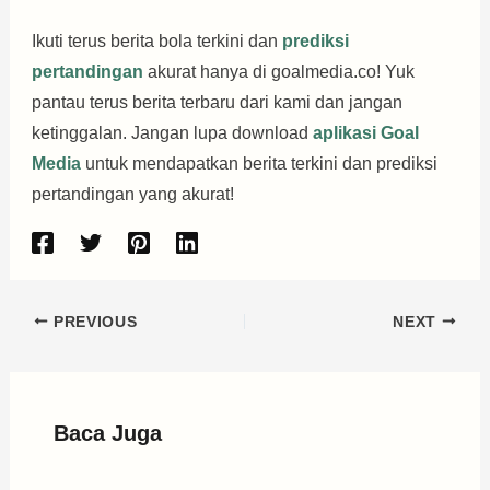
Ikuti terus berita bola terkini dan
prediksi
pertandingan
akurat hanya di goalmedia.co! Yuk
pantau terus berita terbaru dari kami dan jangan
ketinggalan. Jangan lupa download
aplikasi Goal
Media
untuk mendapatkan berita terkini dan prediksi
pertandingan yang akurat!
PREVIOUS
NEXT
Baca Juga