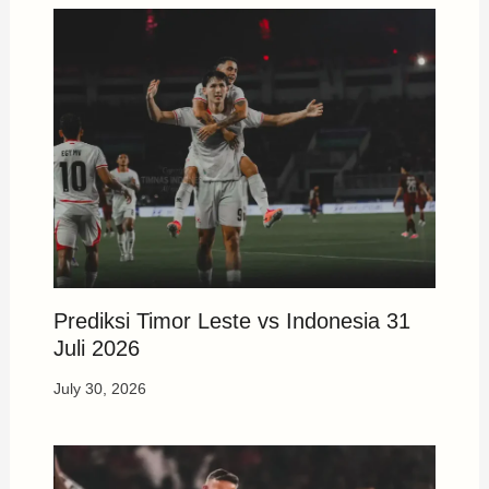
Prediksi Timor Leste vs Indonesia 31
Juli 2026
July 30, 2026