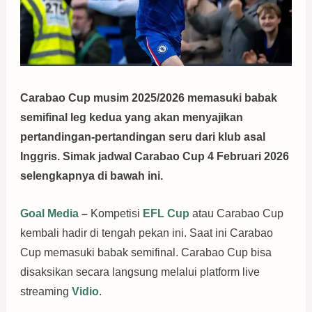
Carabao Cup musim 2025/2026 memasuki babak
semifinal leg kedua yang akan menyajikan
pertandingan-pertandingan seru dari klub asal
Inggris. Simak jadwal Carabao Cup 4 Februari 2026
selengkapnya di bawah ini.
Goal Media
–
Kompetisi
EFL Cup
atau Carabao Cup
kembali hadir di tengah pekan ini. Saat ini Carabao
Cup memasuki babak semifinal. Carabao Cup bisa
disaksikan secara langsung melalui platform live
streaming
Vidio
.