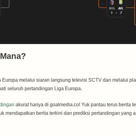
i Mana?
Europa melalui siaran langsung televisi SCTV dan melalui plat
ati seluruh pertandingan Liga Europa.
ndingan
akurat hanya di goalmedia.co! Yuk pantau terus berita t
uk mendapatkan berita terkini dan prediksi pertandingan yang a