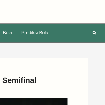
Searc
l Bola
Prediksi Bola
 Semifinal