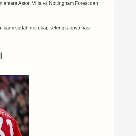
 antara Aston Villa vs Nottingham Forest dan
tir, kami sudah merekap selengkapnya hasil
l