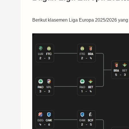
Berikut klasemen Liga Europa 2025/2026 yang