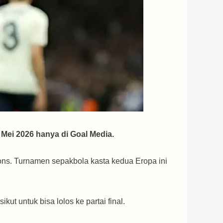
 Mei 2026 hanya di Goal Media.
ns. Turnamen sepakbola kasta kedua Eropa ini
t untuk bisa lolos ke partai final.