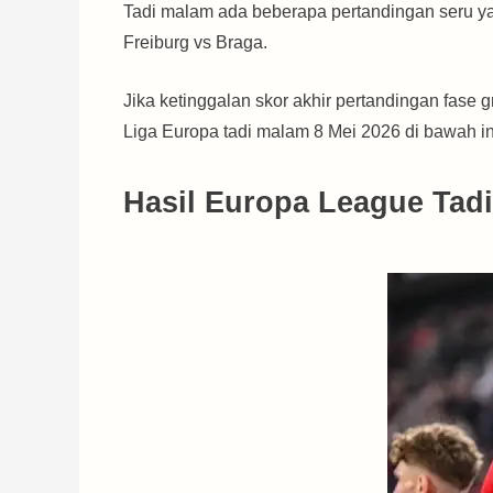
Tadi malam ada beberapa pertandingan seru yan
Freiburg vs Braga.
Jika ketinggalan skor akhir pertandingan fase
Liga Europa tadi malam 8 Mei 2026 di bawah in
Hasil Europa League Tadi