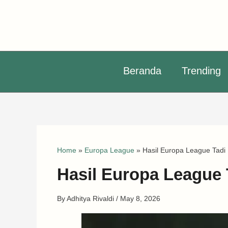
Skip
to
content
Beranda
Trending
Home
»
Europa League
»
Hasil Europa League Tadi
Hasil Europa League 
By
Adhitya Rivaldi
/
May 8, 2026