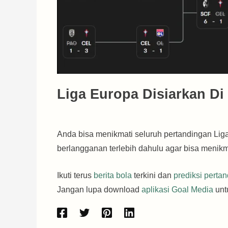
Liga Europa Disiarkan D
Anda bisa menikmati seluruh pertandingan Liga 
berlangganan terlebih dahulu agar bisa menikm
Ikuti terus
berita bola
terkini dan
prediksi perta
Jangan lupa download
aplikasi Goal Media
unt