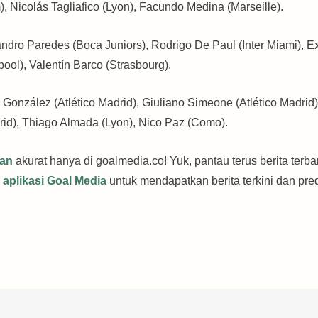
), Nicolás Tagliafico (Lyon), Facundo Medina (Marseille).
andro Paredes (Boca Juniors), Rodrigo De Paul (Inter Miami), 
pool), Valentín Barco (Strasbourg).
 González (Atlético Madrid), Giuliano Simeone (Atlético Madrid)
drid), Thiago Almada (Lyon), Nico Paz (Como).
gan
akurat hanya di goalmedia.co! Yuk, pantau terus berita terba
d
aplikasi Goal Media
untuk mendapatkan berita terkini dan pred