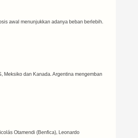
nosis awal menunjukkan adanya beban berlebih.
i AS, Meksiko dan Kanada. Argentina mengemban
Nicolás Otamendi (Benfica), Leonardo