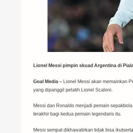
Lionel Messi pimpin skuad Argentina di Pial
Goal Media –
Lionel Messi akan memainkan Pia
yang dipanggil pelatih Lionel Scaloni.
Messi dan Ronaldo menjadi pemain sepakbola p
terakhir bagi kedua pemain legendaris itu.
Messi sempat dikhawatirkan tidak bisa ikutser