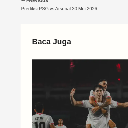
PREVIOUS
Prediksi PSG vs Arsenal 30 Mei 2026
Baca Juga