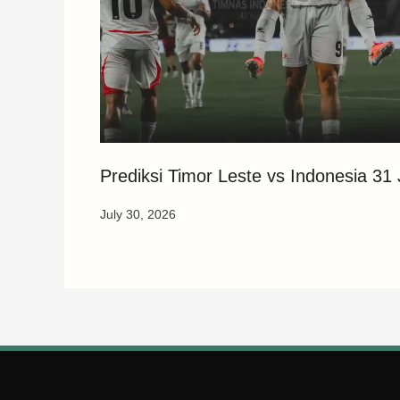
Prediksi Timor Leste vs Indonesia 31 
July 30, 2026