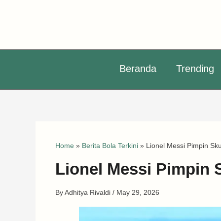
Skip
to
content
Beranda
Trending
Home
»
Berita Bola Terkini
»
Lionel Messi Pimpin Sku
Lionel Messi Pimpin 
By
Adhitya Rivaldi
/
May 29, 2026