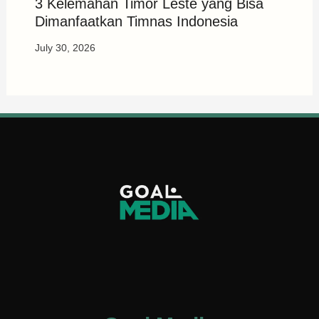
3 Kelemahan Timor Leste yang Bisa
Dimanfaatkan Timnas Indonesia
July 30, 2026