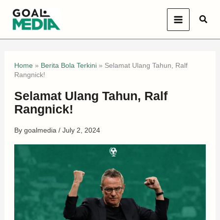
Skip
Sear
to
content
Home
»
Berita Bola Terkini
»
Selamat Ulang Tahun, Ralf
Rangnick!
Selamat Ulang Tahun, Ralf
Rangnick!
By
goalmedia
/
July 2, 2024