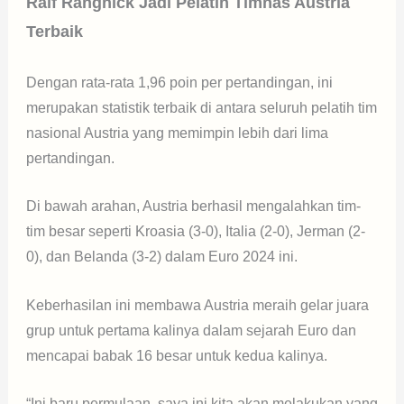
Ralf Rangnick Jadi Pelatih Timnas Austria
Terbaik
Dengan rata-rata 1,96 poin per pertandingan, ini
merupakan statistik terbaik di antara seluruh pelatih tim
nasional Austria yang memimpin lebih dari lima
pertandingan.
Di bawah arahan, Austria berhasil mengalahkan tim-
tim besar seperti Kroasia (3-0), Italia (2-0), Jerman (2-
0), dan Belanda (3-2) dalam Euro 2024 ini.
Keberhasilan ini membawa Austria meraih gelar juara
grup untuk pertama kalinya dalam sejarah Euro dan
mencapai babak 16 besar untuk kedua kalinya.
“Ini baru permulaan, saya ini kita akan melakukan yang