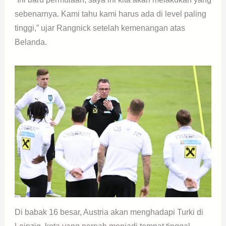
sebenarnya. Kami tahu kami harus ada di level paling
tinggi,” ujar Rangnick setelah kemenangan atas
Belanda.
Di babak 16 besar, Austria akan menghadapi Turki di