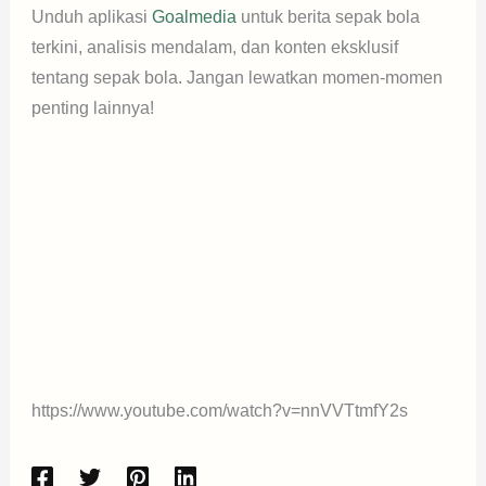
Unduh aplikasi
Goalmedia
untuk berita sepak bola
terkini, analisis mendalam, dan konten eksklusif
tentang sepak bola. Jangan lewatkan momen-momen
penting lainnya!
https://www.youtube.com/watch?v=nnVVTtmfY2s