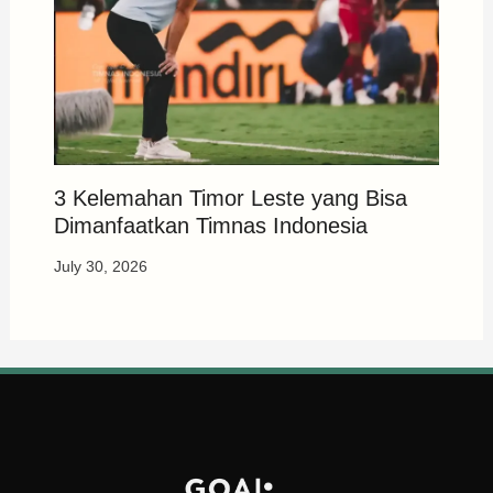
3 Kelemahan Timor Leste yang Bisa
Dimanfaatkan Timnas Indonesia
July 30, 2026