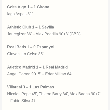
Celta Vigo 1 – 1 Girona
Iago Aspas 81′
Athletic Club 1 – 1 Sevilla
Jauregizar 36′ – Alex Paddila 90+3′ (GBD)
Real Betis 1 – 0 Espanyol
Giovani Lo Celso 85′
Atletico Madrid 1 – 1 Real Madrid
Angel Correa 90+5′ – Eder Militao 64′
Villareal 3 – 1 Las Palmas
Nicolas Pepe 45′, Thierro Barry 84′, Alex Baena 90+7′
– Fabio Silva 47′