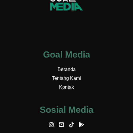
Goal Media
Beranda
Tentang Kami
Kontak
Sosial Media