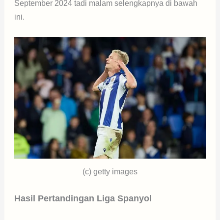
September 2024 tadi malam selengkapnya di bawah
ini.
(c) getty images
Hasil Pertandingan Liga Spanyol