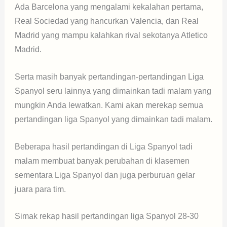
Ada Barcelona yang mengalami kekalahan pertama,
Real Sociedad yang hancurkan Valencia, dan Real
Madrid yang mampu kalahkan rival sekotanya Atletico
Madrid.
Serta masih banyak pertandingan-pertandingan Liga
Spanyol seru lainnya yang dimainkan tadi malam yang
mungkin Anda lewatkan. Kami akan merekap semua
pertandingan liga Spanyol yang dimainkan tadi malam.
Beberapa hasil pertandingan di Liga Spanyol tadi
malam membuat banyak perubahan di klasemen
sementara Liga Spanyol dan juga perburuan gelar
juara para tim.
Simak rekap hasil pertandingan liga Spanyol 28-30