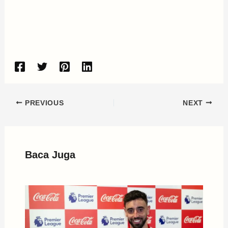
PREVIOUS
NEXT
Baca Juga