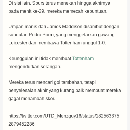
Di sisi lain, Spurs terus menekan hingga akhirnya
pada menit ke-29, mereka memecah kebuntuan.
Umpan manis dari James Maddison disambut dengan
sundulan Pedro Porro, yang menggetarkan gawang
Leicester dan membawa Tottenham unggul 1-0.
Keunggulan ini tidak membuat
Tottenham
mengendurkan serangan.
Mereka terus mencari gol tambahan, tetapi
penyelesaian akhir yang kurang baik membuat mereka
gagal menambah skor.
https://twitter.com/UTD_Menzguy16/status/182563375
2879452286