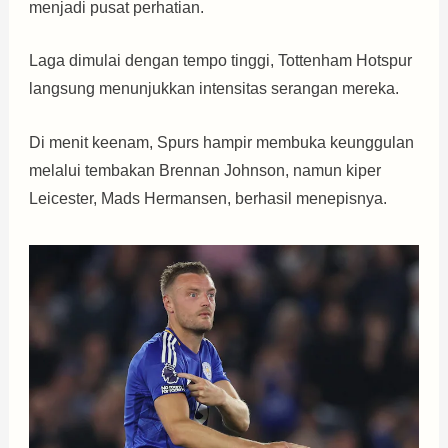
menjadi pusat perhatian.
Laga dimulai dengan tempo tinggi, Tottenham Hotspur
langsung menunjukkan intensitas serangan mereka.
Di menit keenam, Spurs hampir membuka keunggulan
melalui tembakan Brennan Johnson, namun kiper
Leicester, Mads Hermansen, berhasil menepisnya.