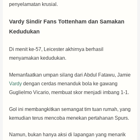
penyelamatan krusial.
Vardy Sindir Fans Tottenham dan Samakan
Kedudukan
Di menit ke-57, Leicester akhirnya berhasil
menyamakan kedudukan.
Memanfaatkan umpan silang dari Abdul Fatawu, Jamie
Vardy
dengan cerdas menanduk bola ke gawang
Guglielmo Vicario, membuat skor menjadi imbang 1-1.
Gol ini membangkitkan semangat tim tuan rumah, yang
kemudian terus mencoba menekan pertahanan Spurs.
Namun, bukan hanya aksi di lapangan yang menarik