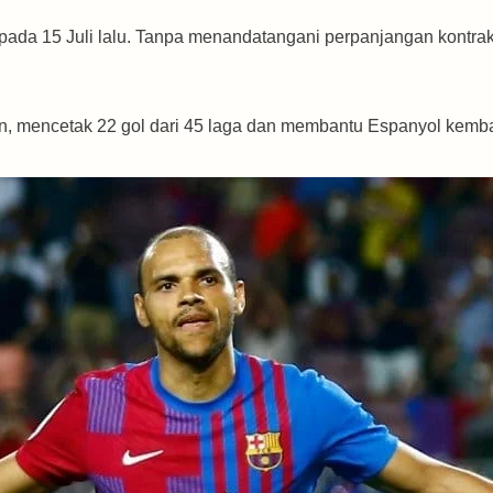
 pada 15 Juli lalu. Tanpa menandatangani perpanjangan kontra
, mencetak 22 gol dari 45 laga dan membantu Espanyol kembal