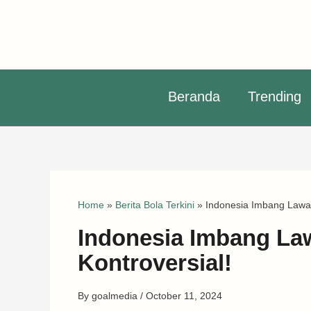
Skip
to
content
Beranda
Trending
Home
»
Berita Bola Terkini
»
Indonesia Imbang Lawan
Indonesia Imbang La
Kontroversial!
By
goalmedia
/
October 11, 2024