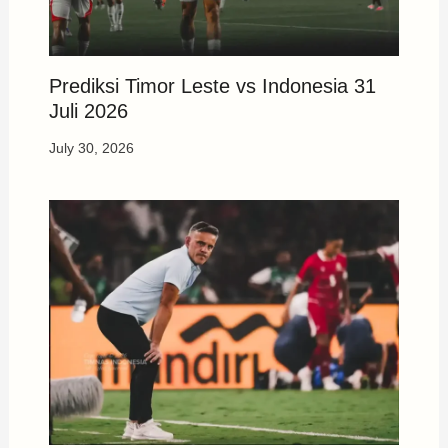
Prediksi Timor Leste vs Indonesia 31
Juli 2026
July 30, 2026