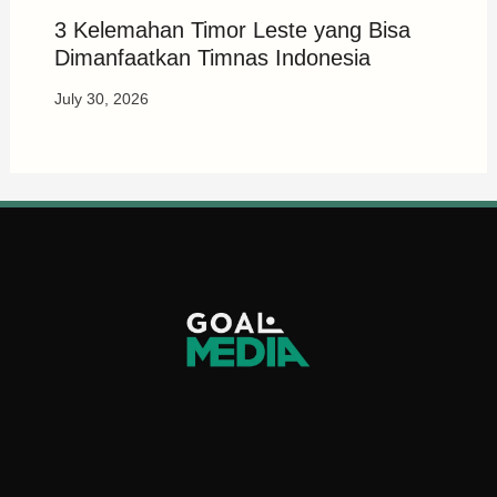
3 Kelemahan Timor Leste yang Bisa
Dimanfaatkan Timnas Indonesia
July 30, 2026