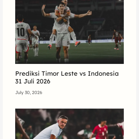
Prediksi Timor Leste vs Indonesia
31 Juli 2026
July 30, 2026