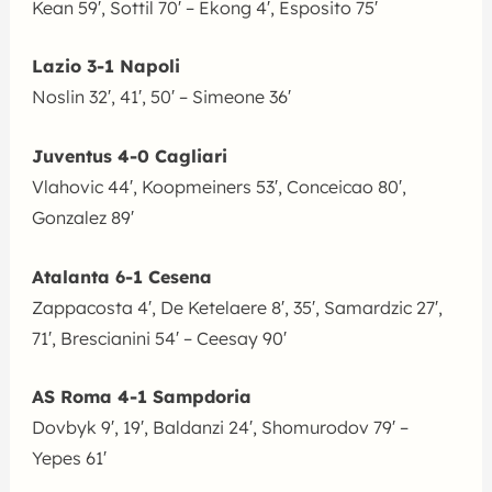
Kean 59′, Sottil 70′ – Ekong 4′, Esposito 75′
Lazio 3-1 Napoli
Noslin 32′, 41′, 50′ – Simeone 36′
Juventus 4-0 Cagliari
Vlahovic 44′, Koopmeiners 53′, Conceicao 80′,
Gonzalez 89′
Atalanta 6-1 Cesena
Zappacosta 4′, De Ketelaere 8′, 35′, Samardzic 27′,
71′, Brescianini 54′ – Ceesay 90′
AS Roma 4-1 Sampdoria
Dovbyk 9′, 19′, Baldanzi 24′, Shomurodov 79′ –
Yepes 61′