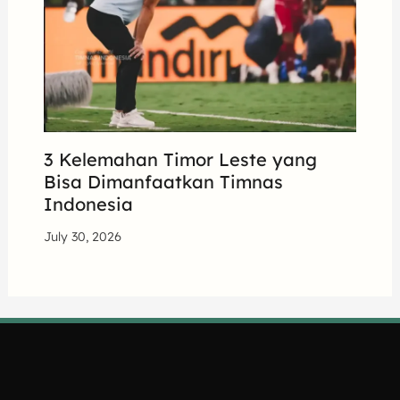
3 Kelemahan Timor Leste yang
Bisa Dimanfaatkan Timnas
Indonesia
July 30, 2026