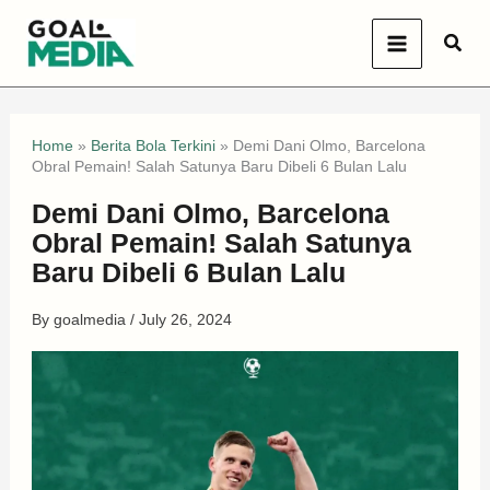
Skip
Sear
to
content
Home
»
Berita Bola Terkini
»
Demi Dani Olmo, Barcelona
Obral Pemain! Salah Satunya Baru Dibeli 6 Bulan Lalu
Demi Dani Olmo, Barcelona
Obral Pemain! Salah Satunya
Baru Dibeli 6 Bulan Lalu
By
goalmedia
/
July 26, 2024