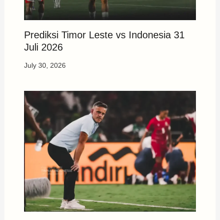
Prediksi Timor Leste vs Indonesia 31
Juli 2026
July 30, 2026