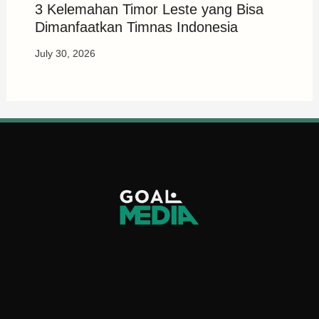
3 Kelemahan Timor Leste yang Bisa
Dimanfaatkan Timnas Indonesia
July 30, 2026