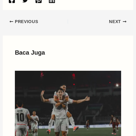
PREVIOUS
NEXT
Baca Juga