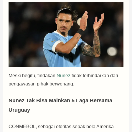
Meski begitu, tindakan
Nunez
tidak terhindarkan dari
pengawasan pihak berwenang.
Nunez Tak Bisa Mainkan 5 Laga Bersama
Uruguay
CONMEBOL, sebagai otoritas sepak bola Amerika