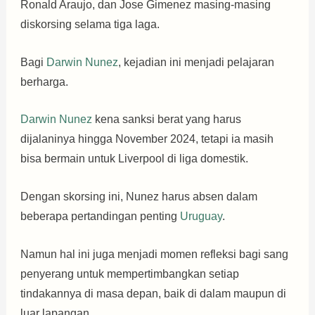
Ronald Araujo, dan Jose Gimenez masing-masing
diskorsing selama tiga laga.
Bagi
Darwin Nunez
, kejadian ini menjadi pelajaran
berharga.
Darwin Nunez
kena sanksi berat yang harus
dijalaninya hingga November 2024, tetapi ia masih
bisa bermain untuk Liverpool di liga domestik.
Dengan skorsing ini, Nunez harus absen dalam
beberapa pertandingan penting
Uruguay
.
Namun hal ini juga menjadi momen refleksi bagi sang
penyerang untuk mempertimbangkan setiap
tindakannya di masa depan, baik di dalam maupun di
luar lapangan.