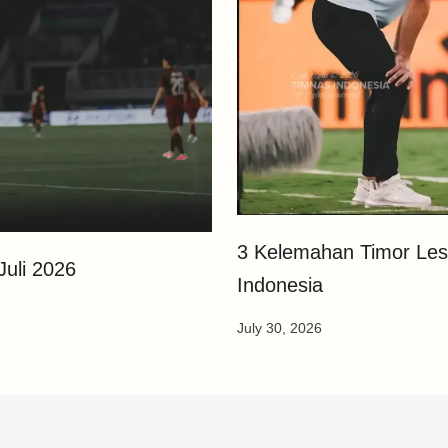
3 Kelemahan Timor Les
Juli 2026
Indonesia
July 30, 2026